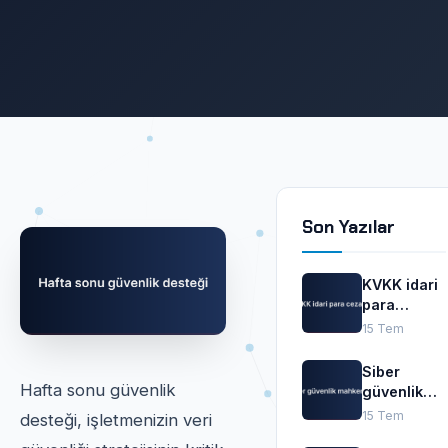
Son Yazılar
KVKK idari
para
cezaları
15 Tem
Siber
Hafta sonu güvenlik
güvenlik
mahkemesi
15 Tem
desteği, işletmenizin veri