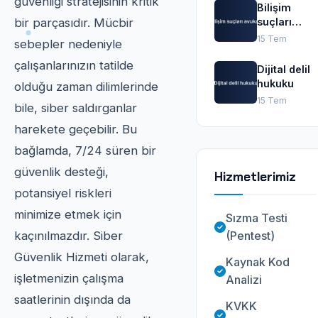
güvenliği stratejisinin kritik
Bilişim
suçları
bir parçasıdır. Mücbir
avukatı
15 Tem
sebepler nedeniyle
çalışanlarınızın tatilde
Dijital delil
hukuku
olduğu zaman dilimlerinde
15 Tem
bile, siber saldırganlar
harekete geçebilir. Bu
bağlamda, 7/24 süren bir
güvenlik desteği,
Hizmetlerimiz
potansiyel riskleri
minimize etmek için
Sızma Testi
(Pentest)
kaçınılmazdır. Siber
Güvenlik Hizmeti olarak,
Kaynak Kod
işletmenizin çalışma
Analizi
saatlerinin dışında da
KVKK