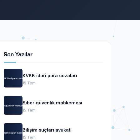
Son Yazılar
KVKK idari para cezaları
15 Tem
Siber güvenlik mahkemesi
15 Tem
Bilişim suçları avukatı
15 Tem