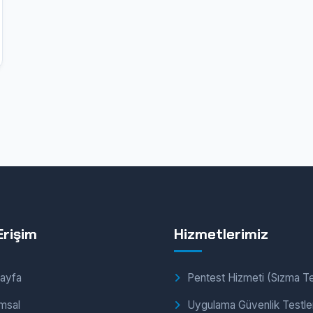
Erişim
Hizmetlerimiz
ayfa
Pentest Hizmeti (Sızma Te
msal
Uygulama Güvenlik Testler