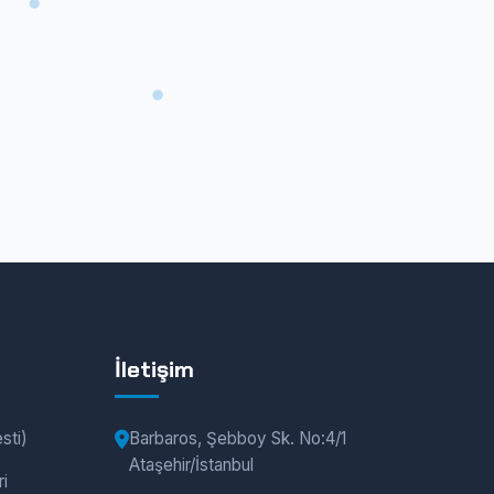
İletişim
sti)
Barbaros, Şebboy Sk. No:4/1
Ataşehir/İstanbul
i