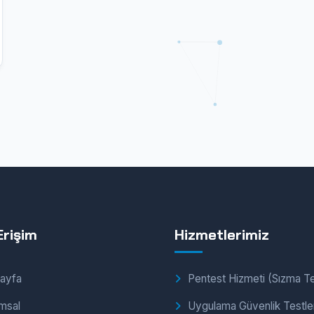
Erişim
Hizmetlerimiz
ayfa
Pentest Hizmeti (Sızma Te
msal
Uygulama Güvenlik Testler