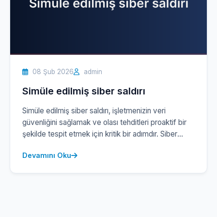
08 Şub 2026
admin
Simüle edilmiş siber saldırı
Simüle edilmiş siber saldırı, işletmenizin veri
güvenliğini sağlamak ve olası tehditleri proaktif bir
şekilde tespit etmek için kritik bir adımdır. Siber
güvenlik alanında gelişmiş yöntemlerimizle,
Devamını Oku
sistemlerinizi gerçek bir saldırı senaryosu altında
test ediyoruz. Bu süreçte, zayıf noktaları
belirleyerek güvenlik açığı oluşturma potansiyeli
taşıyan unsurları gözler önüne seriyoruz. Hedefimiz,
sadece mevcut riskleri ortaya çıkarmak değil, aynı
[…]