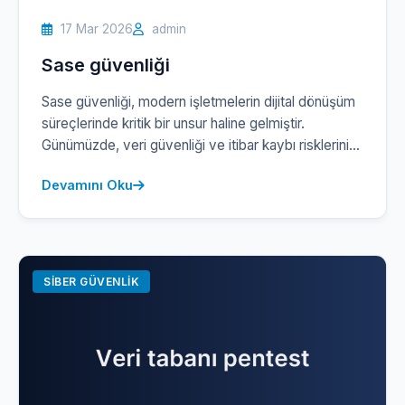
17 Mar 2026
admin
Sase güvenliği
Sase güvenliği, modern işletmelerin dijital dönüşüm
süreçlerinde kritik bir unsur haline gelmiştir.
Günümüzde, veri güvenliği ve itibar kaybı risklerini
minimize etmek için siber tehditlere karşı güçlü bir
Devamını Oku
savunma mekanizması oluşturmak şarttır. Sase
mimarisi, ağ güvenliğini ve veri koruma hizmetlerini
bir araya getirerek, kullanıcıların her yerden güvenli
bir şekilde bağlantı kurmalarını sağlar. Biz, Siber
Güvenlik Hizmeti […]
SIBER GÜVENLIK