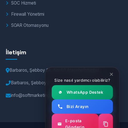
SOC Hizmeti
Firewall Yönetimi
SOAR Otomasyonu
İletişim
Barbaros, Şebboy Sk. No:4/1 Ataşehir/İstanbul
Size nasıl yardımcı olabiliriz?
Barbaros, Şebboy Sk. No:4/1 Ataşehir/İstanbul
WhatsApp Destek
info@softmarketing.net
Bizi Arayın
E-posta
Gönderin