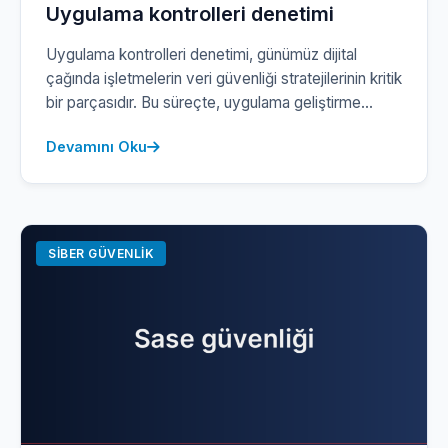
Uygulama kontrolleri denetimi
Uygulama kontrolleri denetimi, günümüz dijital
çağında işletmelerin veri güvenliği stratejilerinin kritik
bir parçasıdır. Bu süreçte, uygulama geliştirme
aşamasında ortaya çıkabilecek güvenlik açıklarını
Devamını Oku
titizlikle analiz ediyoruz. Kullanıcı verilerine karşı
oluşabilecek olası tehditleri önceden tespit etmek,
hem yasal uyumluluk standartlarına (KVKK/GDPR)
hem de işletmenizin itibarı açısından hayati
derecede önemlidir. Uygulama kontrollerinin
SIBER GÜVENLIK
kapsamlı bir şekilde denetlenmesi, yalnızca teknik
[…]