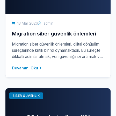
13 Mar 2026
admin
Migration siber güvenlik önlemleri
Migration siber güvenlik önlemleri, dijital dönüşüm
süreçlerinde kritik bir rol oynamaktadır. Bu süreçte
dikkatli adımlar atmak, veri güvenliğinizi artırmak ve
olası itibar kaybını önlemek için gereklidir. Alanında
Devamını Oku
uzman ekibimizle birlikte, sistemlerinizdeki zayıf
noktaları tespit ediyor ve gelişmiş çözümler sunarak
güvenlik açıklarınızı kapatıyoruz. Cyber güvenlik
risklerinin artış göstermesi, her sektörde yasal
uyumluluğu (KVKK/GDPR) sağlama gerekliliğini bir
SIBER GÜVENLIK
[…]