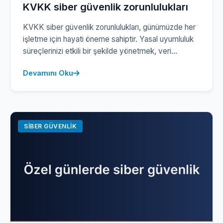
KVKK siber güvenlik zorunlulukları
KVKK siber güvenlik zorunlulukları, günümüzde her
işletme için hayati öneme sahiptir. Yasal uyumluluk
süreçlerinizi etkili bir şekilde yönetmek, veri
güvenliği standartlarınızı yükseltmek ve olası itibar
Devamını Oku
kaybını önlemek adına adım atmak için kritik öneme
sahiptir. Etkin bir siber güvenlik stratejisi oluşturarak,
dış tehditlere karşı sağlam bir duruş sergileyerek
işletmenin itibarını korumanız mümkündür. Bu
noktada, risk analizi […]
SIBER GÜVENLIK