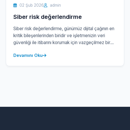
02 Şub 2026
admin
Siber risk değerlendirme
Siber risk değerlendirme, günümüz dijital çağının en
kritik bileşenlerinden biridir ve işletmenizin veri
güvenliği ile itibarını korumak için vazgeçilmez bir
adımdır. Siz de siber tehditlerin hızla evrildiği bu
Devamını Oku
ortamda, riskleri tespit etmek ve minimize etmek
adına stratejik bir yaklaşım benimsemelisiniz. Siber
Güvenlik Hizmeti olarak, siber riskleri analiz ediyor
ve size özel çözümler üretiyoruz. Her geçen […]