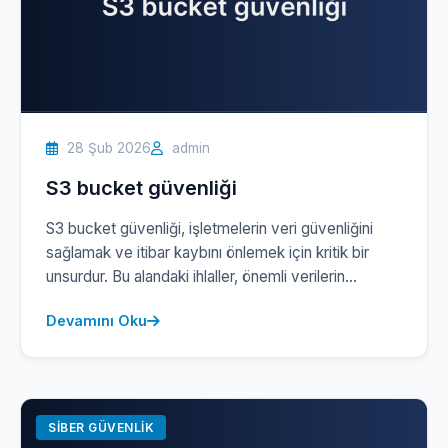
28 Şub 2026
admin
S3 bucket güvenliği
S3 bucket güvenliği, işletmelerin veri güvenliğini
sağlamak ve itibar kaybını önlemek için kritik bir
unsurdur. Bu alandaki ihlaller, önemli verilerin
sızmasına neden olabilir ve sonuç olarak hem maddi
Devamını Oku
kayıplara hem de yasal uyumsuzluk sorunlarına yol
açabilir. S3 bucket’larınızı etkin bir şekilde korumak,
yalnızca güvenlik duvarının ötesine geçmeyi
gerektirir; aynı zamanda doğru yapılandırma ve
sürekli denetim […]
SIBER GÜVENLIK