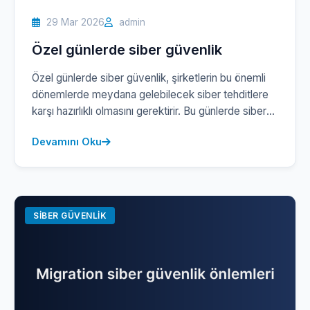
29 Mar 2026
admin
Özel günlerde siber güvenlik
Özel günlerde siber güvenlik, şirketlerin bu önemli
dönemlerde meydana gelebilecek siber tehditlere
karşı hazırlıklı olmasını gerektirir. Bu günlerde siber
saldırılar artış gösterebilir; dolayısıyla, veri güvenliği
Devamını Oku
stratejilerinizi gözden geçirmeniz kritik öneme
sahiptir. İş aktivitelerinin yoğunlaştığı dönemlerde,
bir zafiyetin yalnızca şirket içi işleyişinizi değil, aynı
zamanda müşteri güvenini ve itibarınızı da olumsuz
etkileme potansiyeli taşır. Aldığınız her […]
SIBER GÜVENLIK