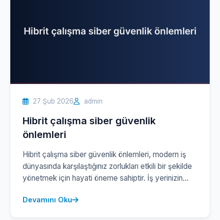
27 Şub 2026
admin
Hibrit çalışma siber güvenlik
önlemleri
Hibrit çalışma siber güvenlik önlemleri, modern iş
dünyasında karşılaştığınız zorlukları etkili bir şekilde
yönetmek için hayati öneme sahiptir. İş yerinizin
fiziksel ve dijital alanlarının birleşimi, siber tehditlere
Devamını Oku
karşı savunmasız hale gelebilir. Bu noktada, sistem
altyapınızı analiz ediyor, zayıf noktalarınızı tespit