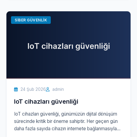
ediyor ve gerekli önlemleri alarak saldırılara karşı
proaktif bir koruma sağlıyoruz. Hibrit çalışma
modelinde, çalışanlarınızın […]
SIBER GÜVENLIK
24 Şub 2026
admin
IoT cihazları güvenliği
IoT cihazları güvenliği, günümüzün dijital dönüşüm
sürecinde kritik bir öneme sahiptir. Her geçen gün
daha fazla sayıda cihazın internete bağlanmasıyla
birlikte, bu cihazlar üzerindeki güvenlik açıkları,