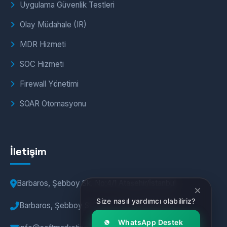
Uygulama Güvenlik Testleri
Olay Müdahale (IR)
MDR Hizmeti
SOC Hizmeti
Firewall Yönetimi
SOAR Otomasyonu
İletişim
Barbaros, Şebboy Sk. No:4/1 Ataşehir/İstanbul
Size nasıl yardımcı olabiliriz?
Barbaros, Şebboy Sk. No:4/1 Ataşehir/İstanbul
WhatsApp Destek