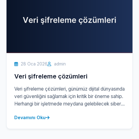
28 Oca 2026
admin
Veri şifreleme çözümleri
Veri şifreleme çözümleri, günümüz dijital dünyasında
veri güvenliğini sağlamak için kritik bir öneme sahip.
Herhangi bir işletmede meydana gelebilecek siber
saldırılar, yalnızca finansal kayıplara değil, aynı
Devamını Oku
zamanda itibar kaybına ve yasal uyumsuzluk
risklerine de yol açabilmektedir. Bu nedenle, veri
güvenliğinizi artırmak ve yasal gerekliliklere uyum