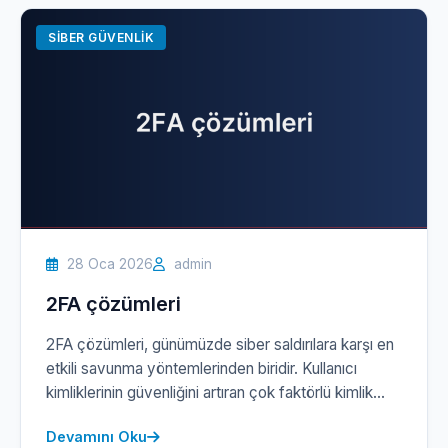
sağlamak için etkili çözümler geliştirmek hayati bir
önem taşır. Siber […]
SIBER GÜVENLIK
28 Oca 2026
admin
2FA çözümleri
2FA çözümleri, günümüzde siber saldırılara karşı en
etkili savunma yöntemlerinden biridir. Kullanıcı
kimliklerinin güvenliğini artıran çok faktörlü kimlik
doğrulama sistemleri, firmanızın veri güvenliği
Devamını Oku
stratejisinin vazgeçilmez bir parçası haline