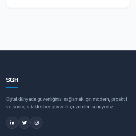
gelmektedir. Analiz ediyoruz ve bu çözümlerin
uygulamalarıyla, kullanıcı hesaplarınızı koruma altına
alarak, itibar kaybı riskinizi minimize ediyorsunuz.
Ayrıca, bu sistemler, yasal uyumluluk gerekliliklerini
yerine getirmenize katkı sağlar, […]
SGH
Dijital dünyada güvenliğinizi sağlamak için modern, proaktif
ve sonuç odaklı siber güvenlik çözümleri sunuyoruz.