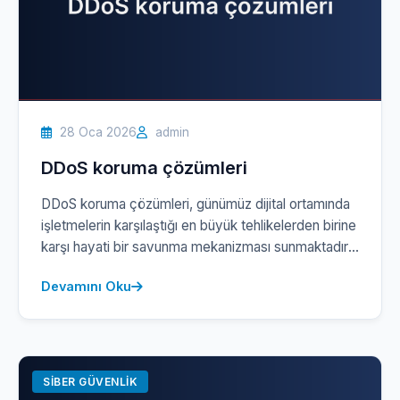
28 Oca 2026
admin
DDoS koruma çözümleri
DDoS koruma çözümleri, günümüz dijital ortamında
işletmelerin karşılaştığı en büyük tehlikelerden birine
karşı hayati bir savunma mekanizması sunmaktadır.
İnternet üzerinden gerçekleştirilen hizmetlerin
Devamını Oku
durması, işletmenizin operasyonel süreçlerini ciddi
şekilde etkileyebilir; bu da yüksek maliyetler ve
itibar kaybı riski doğurur. DDoS saldırıları, hedef
alınan sistemin kaynaklarını aşırı derecede tüketerek
erişilemez hale getirebilir. İşte bu noktada etkili bir
SIBER GÜVENLIK
[…]