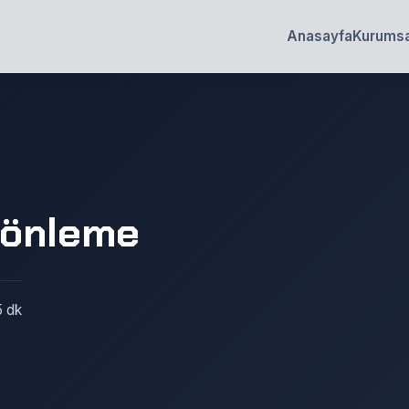
Anasayfa
Kurumsa
 önleme
5 dk