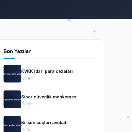
Son Yazılar
KVKK idari para cezaları
15 Tem
Siber güvenlik mahkemesi
15 Tem
Bilişim suçları avukatı
15 Tem