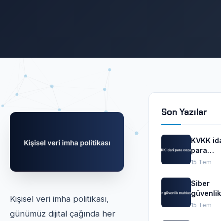
Son Yazılar
KVKK ida
para
cezaları
15 Tem
Siber
güvenlik
Kişisel veri imha politikası,
mahkem
15 Tem
günümüz dijital çağında her