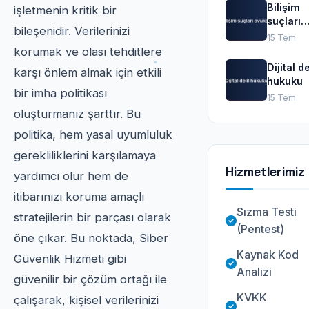
Bilişim
işletmenin kritik bir
suçları
bileşenidir. Verilerinizi
avukatı
15 Tem
korumak ve olası tehditlere
Dijital de
karşı önlem almak için etkili
hukuku
bir imha politikası
15 Tem
oluşturmanız şarttır. Bu
politika, hem yasal uyumluluk
gerekliliklerini karşılamaya
Hizmetlerimiz
yardımcı olur hem de
itibarınızı koruma amaçlı
Sızma Testi
stratejilerin bir parçası olarak
(Pentest)
öne çıkar. Bu noktada, Siber
Kaynak Kod
Güvenlik Hizmeti gibi
Analizi
güvenilir bir çözüm ortağı ile
KVKK
çalışarak, kişisel verilerinizi