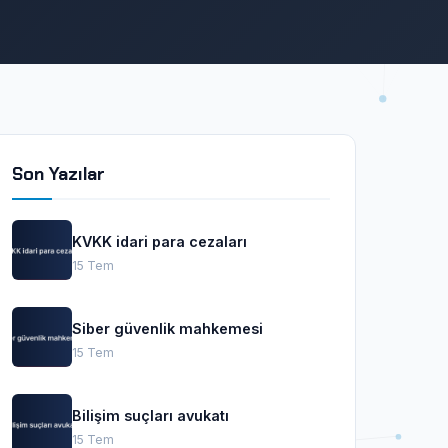
Son Yazılar
KVKK idari para cezaları
15 Tem
Siber güvenlik mahkemesi
15 Tem
Bilişim suçları avukatı
15 Tem