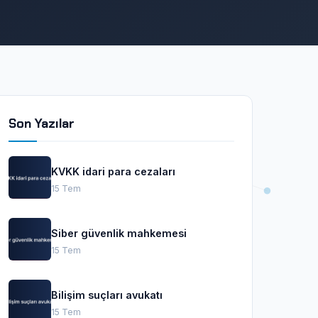
Son Yazılar
KVKK idari para cezaları
15 Tem
Siber güvenlik mahkemesi
15 Tem
Bilişim suçları avukatı
15 Tem