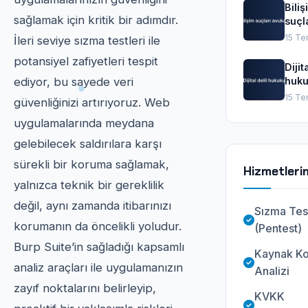
Bili
sağlamak için kritik bir adımdır.
suçl
avuk
15 T
İleri seviye sızma testleri ile
potansiyel zafiyetleri tespit
Dijit
huk
ediyor, bu sayede veri
15 T
güvenliğinizi artırıyoruz. Web
uygulamalarında meydana
gelebilecek saldırılara karşı
sürekli bir koruma sağlamak,
Hizmetleri
yalnızca teknik bir gereklilik
değil, aynı zamanda itibarınızı
Sızma Tes
korumanın da öncelikli yoludur.
(Pentest)
Burp Suite’in sağladığı kapsamlı
Kaynak K
analiz araçları ile uygulamanızın
Analizi
zayıf noktalarını belirleyip,
KVKK