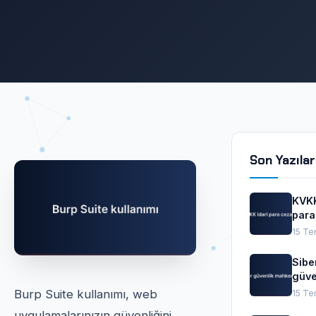
Son Yazılar
KVKK
para
ceza
15 T
Sibe
güve
mah
Burp Suite kullanımı, web
15 T
uygulamalarınızın güvenliğini