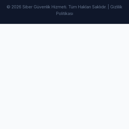
© 2026 Siber Güvenlik Hizmeti. Tüm Hakları Saklıdır. |
Gizlilik
Politikası