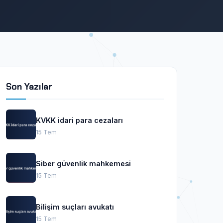
Son Yazılar
KVKK idari para cezaları
15 Tem
Siber güvenlik mahkemesi
15 Tem
Bilişim suçları avukatı
15 Tem