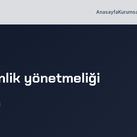
Anasayfa
Kurumsa
lik yönetmeliği
k