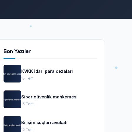
Son Yazılar
KVKK idari para cezaları
15 Tem
Siber güvenlik mahkemesi
15 Tem
Bilişim suçları avukatı
15 Tem