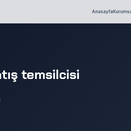
Anasayfa
Kurumsa
tış temsilcisi
k