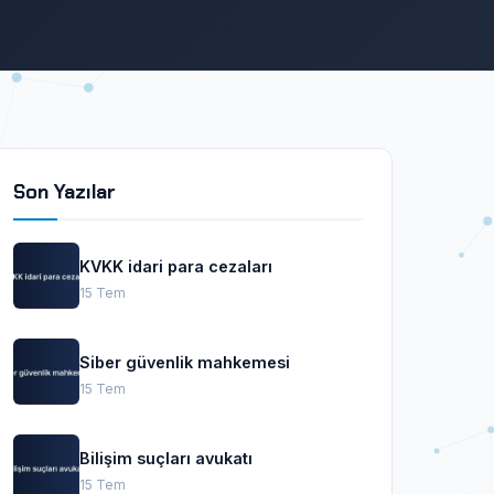
Son Yazılar
KVKK idari para cezaları
15 Tem
Siber güvenlik mahkemesi
15 Tem
Bilişim suçları avukatı
15 Tem