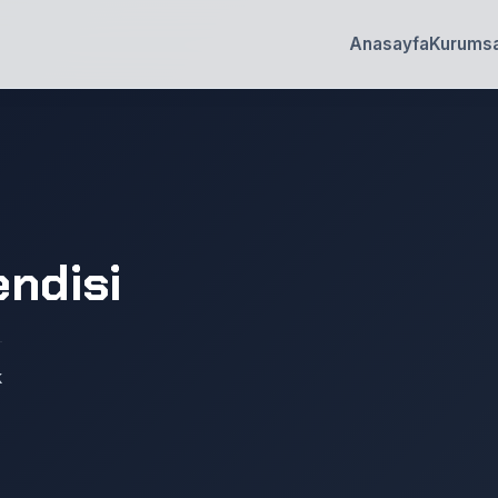
Anasayfa
Kurumsa
ndisi
k