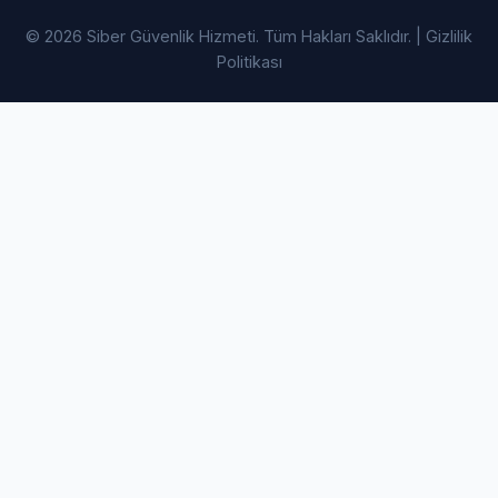
© 2026 Siber Güvenlik Hizmeti. Tüm Hakları Saklıdır. |
Gizlilik
Politikası