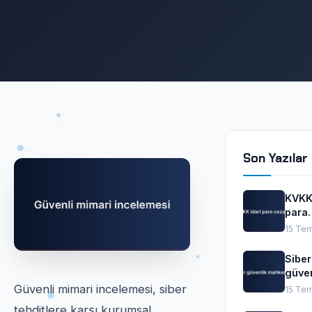
Son Yazılar
KVKK 
para
cezal
15 Te
Siber
güven
mahk
Güvenli mimari incelemesi, siber
15 Te
tehditlere karşı kurumsal