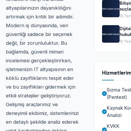
Biliş
altyapılarınızın dayanıklılığını
suçla
avuka
artırmak için kritik bir adımdır.
15 Te
Modern iş dünyasında, veri
Dijita
güvenliği sadece bir seçenek
huku
15 Te
değil, bir zorunluluktur. Bu
bağlamda, güvenli mimari
incelemesi gerçekleştirirken,
işletmenizin IT altyapısının en
Hizmetlerim
köklü zayıflıklarını tespit eder
ve bu zayıflıkları gidermek için
Sızma Test
etkili stratejiler geliştiriyoruz.
(Pentest)
Gelişmiş araçlarımız ve
Kaynak Ko
deneyimli ekibimiz, sistemlerinizi
Analizi
en detaylı şekilde analiz ederek
KVKK
vakit kaybetmeden riskleri