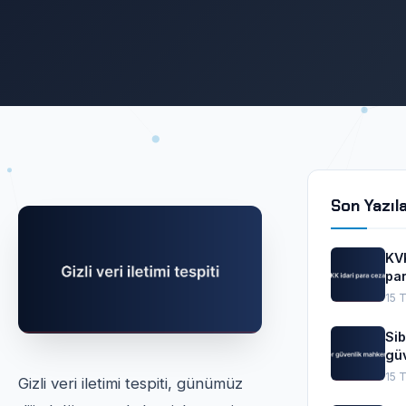
Son Yazıl
KVK
pa
cez
15 
Sib
güv
ma
15 
Gizli veri iletimi tespiti, günümüz