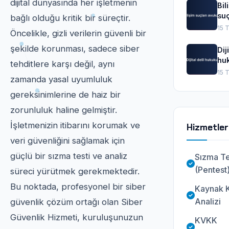
dijital dünyasında her işletmenin
Bil
suç
bağlı olduğu kritik bir süreçtir.
avu
15 
Öncelikle, gizli verilerin güvenli bir
şekilde korunması, sadece siber
Dij
hu
tehditlere karşı değil, aynı
15 
zamanda yasal uyumluluk
gereksinimlerine de haiz bir
zorunluluk haline gelmiştir.
İşletmenizin itibarını korumak ve
Hizmetler
veri güvenliğini sağlamak için
güçlü bir sızma testi ve analiz
Sızma Te
(Pentest
süreci yürütmek gerekmektedir.
Bu noktada, profesyonel bir siber
Kaynak 
Analizi
güvenlik çözüm ortağı olan Siber
Güvenlik Hizmeti, kuruluşunuzun
KVKK