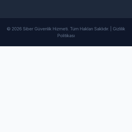
© 2026 Siber Güvenlik Hizmeti. Tüm Hakları Saklıdır. |
Gizlilik
Politikası