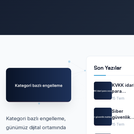
Son Yazılar
KVKK idar
para
cezaları
15 Tem
Siber
güvenlik
Kategori bazlı engelleme,
mahkeme
15 Tem
günümüz dijital ortamında