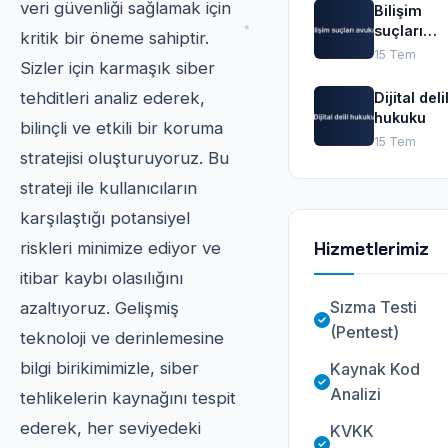
veri güvenliği sağlamak için
Bilişim
suçları
kritik bir öneme sahiptir.
avukatı
15 Tem
Sizler için karmaşık siber
tehditleri analiz ederek,
Dijital deli
hukuku
bilinçli ve etkili bir koruma
15 Tem
stratejisi oluşturuyoruz. Bu
strateji ile kullanıcıların
karşılaştığı potansiyel
Hizmetlerimiz
riskleri minimize ediyor ve
itibar kaybı olasılığını
Sızma Testi
azaltıyoruz. Gelişmiş
(Pentest)
teknoloji ve derinlemesine
bilgi birikimimizle, siber
Kaynak Kod
Analizi
tehlikelerin kaynağını tespit
ederek, her seviyedeki
KVKK