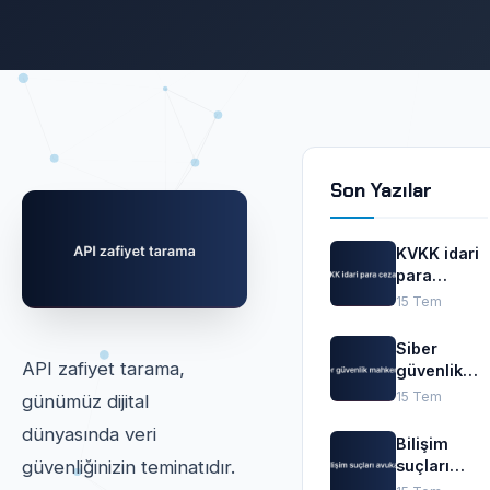
Son Yazılar
KVKK idari
para
cezaları
15 Tem
Siber
API zafiyet tarama,
güvenlik
mahkemesi
15 Tem
günümüz dijital
dünyasında veri
Bilişim
suçları
güvenliğinizin teminatıdır.
avukatı