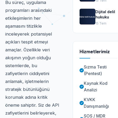
15 Tem
Bu süreç, uygulama
programları arasındaki
Dijital delil
hukuku
etkileşimlerin her
15 Tem
aşamasını titizlikle
inceleyerek potansiyel
açıkları tespit etmeyi
amaçlar. Özellikle veri
Hizmetlerimiz
akışının yoğun olduğu
sistemlerde, bu
Sızma Testi
(Pentest)
zafiyetlerin ciddiyetini
anlamak, işletmelerin
Kaynak Kod
stratejik bütünlüğünü
Analizi
korumak adına kritik
KVKK
öneme sahiptir. Siz de API
Danışmanlığı
zafiyetlerini belirleyerek,
SOS / MDR