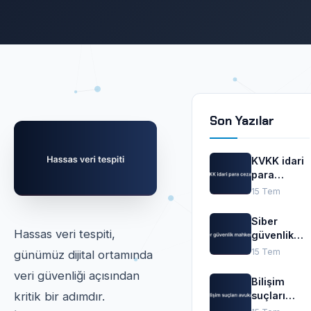
Son Yazılar
KVKK idari
para
cezaları
15 Tem
Siber
Hassas veri tespiti,
güvenlik
mahkemesi
15 Tem
günümüz dijital ortamında
veri güvenliği açısından
Bilişim
suçları
kritik bir adımdır.
avukatı