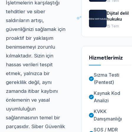
15 Tem
İşletmelerin karşılaştığı
tehditler ve siber
Dijital delil
hukuku
saldırıların artışı,
15 Tem
güvenliğinizi sağlamak için
proaktif bir yaklaşım
benimsemeyi zorunlu
kılmaktadır. Sizin için
Hizmetlerimiz
hassas verileri tespit
etmek, yalnızca bir
Sızma Testi
(Pentest)
gereklilik değil, aynı
zamanda itibar kaybını
Kaynak Kod
önlemenin ve yasal
Analizi
uyumluluğun
KVKK
sağlanmasının temel bir
Danışmanlığı
parçasıdır. Siber Güvenlik
SOS / MDR