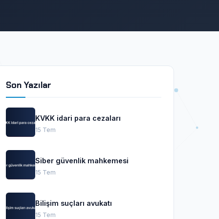
Son Yazılar
KVKK idari para cezaları
15 Tem
Siber güvenlik mahkemesi
15 Tem
Bilişim suçları avukatı
15 Tem