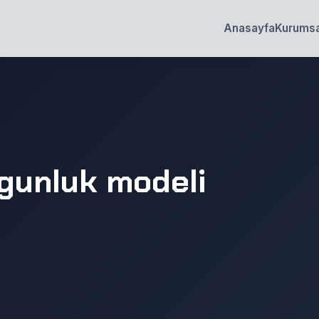
Anasayfa
Kurumsa
lgunluk modeli