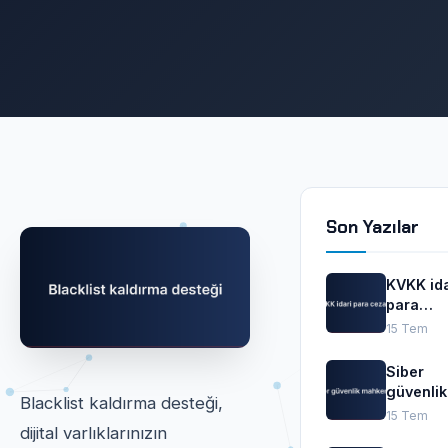
Son Yazılar
KVKK ida
para
cezaları
15 Tem
Siber
güvenlik
Blacklist kaldırma desteği,
mahkem
15 Tem
dijital varlıklarınızın