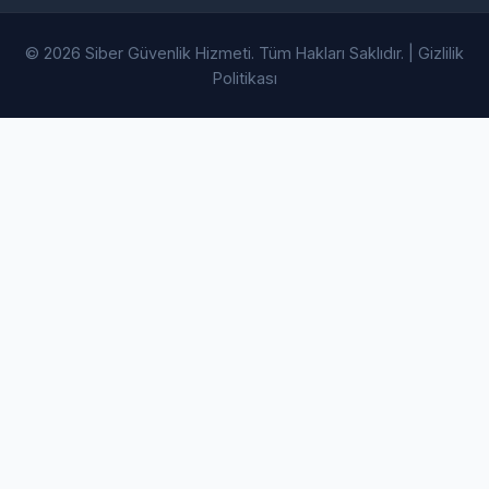
© 2026 Siber Güvenlik Hizmeti. Tüm Hakları Saklıdır. |
Gizlilik
Politikası