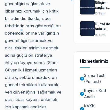
Bilişim
güvenliğini sağlamak ve
suçları
itibarınızı korumak için kritik
avukatı
15 Tem
bir adımdır. Siz de, siber
Dijital de
tehditlerin artış gösterdiği bu
hukuku
dönemde, online varlığınızın
15 Tem
güvenilirliğini artırmak ve
olası riskleri minimize etmek
adına güçlü bir stratejiye
Hizmetlerimiz
ihtiyaç duyuyorsunuz. Siber
Güvenlik Hizmeti uzmanları
Sızma Testi
olarak, sektörümüzdeki en
(Pentest)
güncel teknikleri kullanarak,
Kaynak Kod
veri güvenliğinizi sağlamak ve
Analizi
olası itibar kaybını önlemek
KVKK
için kapsamlı analizler