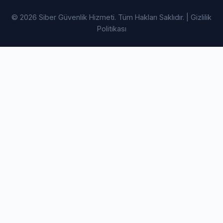
© 2026 Siber Güvenlik Hizmeti. Tüm Hakları Saklıdır. |
Gizlilik
Politikası