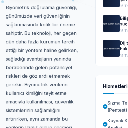
mah
15 T
Biyometrik doğrulama güvenliği,
günümüzde veri güvenliğinin
Bili
suçl
sağlanmasında kritik bir öneme
avu
15 T
sahiptir. Bu teknoloji, her geçen
gün daha fazla kurumun tercih
Diji
huk
ettiği bir yöntem haline gelirken,
15 T
sağladığı avantajların yanında
beraberinde gelen potansiyel
riskleri de göz ardı etmemek
gerekir. Biyometrik verilerin
Hizmetler
kullanıcı kimliğini teyit etme
amacıyla kullanılması, güvenlik
Sızma Tes
(Pentest)
sistemlerinin sağlamlığını
artırırken, aynı zamanda bu
Kaynak K
verilerin yanlış ellere geçmesi
Analizi