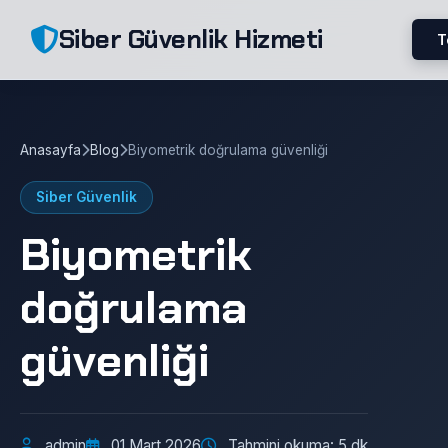
Siber Güvenlik Hizmeti
T
Anasayfa
Blog
Biyometrik doğrulama güvenliği
Siber Güvenlik
Biyometrik
doğrulama
güvenliği
admin
01 Mart 2026
Tahmini okuma: 5 dk