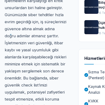
işletmelerin karşılaştığı en kritik
Bili
suçl
unsurlardan biri haline gelmiştir.
avu
15 T
Günümüzde siber tehditler hızla
evrim geçirdiği için, iş süreçlerinizi
Diji
huk
güvence altına almak adına
15 T
doğru adımlar atmanız şarttır.
İşletmenizin veri güvenliği, itibar
kaybı ve yasal uyumluluk gibi
alanlarda karşılaşabileceği riskleri
Hizmetler
minimize etmek için sistematik bir
yaklaşım sergilemek son derece
Sızma Tes
(Pentest)
önemlidir. Bu bağlamda, siber
güvenlik check list’imizi
Kaynak K
uygulamak, potansiyel zafiyetleri
Analizi
tespit etmenize, etkili koruma
KVKK