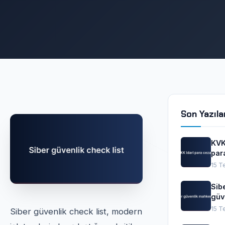
Son Yazıla
KVK
par
cez
15 T
Sib
güv
mah
15 T
Siber güvenlik check list, modern