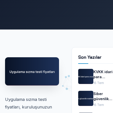
Son Yazılar
KVKK idari
para
cezaları
15 Tem
Siber
güvenlik
Uygulama sızma testi
mahkemes
15 Tem
fiyatları, kuruluşunuzun