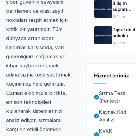
siber güvenlik seviyesini
Bilişim
suçları
belirlemek ve olası zayıf
avukatı
15 Tem
noktaları tespit etmek için
kritik bir yatırımdır. Tüm
Dijital delil
hukuku
dünyada artan siber
15 Tem
saldırılar karşısında, veri
güvenliğinizi sağlamak ve
itibar kaybını önlemek
adına sızma testi yaptırmak
Hizmetlerimiz
kaçınılmaz hale gelmiştir.
Uzman ekibimizle birlikte,
Sızma Testi
(Pentest)
en son teknolojileri
kullanarak sistemlerinizi
Kaynak Kod
Analizi
analiz ediyor, sızmalara
karşı en etkili önlemleri
KVKK