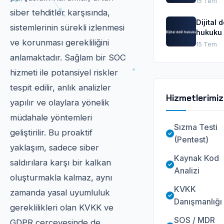
15 Tem
siber tehditler karşısında,
Dijital d
sistemlerinin sürekli izlenmesi
hukuku
ve korunması gerekliliğini
15 Tem
anlamaktadır. Sağlam bir SOC
hizmeti ile potansiyel riskler
tespit edilir, anlık analizler
Hizmetlerimiz
yapılır ve olaylara yönelik
müdahale yöntemleri
Sızma Testi
geliştirilir. Bu proaktif
(Pentest)
yaklaşım, sadece siber
Kaynak Kod
saldırılara karşı bir kalkan
Analizi
oluşturmakla kalmaz, aynı
KVKK
zamanda yasal uyumluluk
Danışmanlığı
gereklilikleri olan KVKK ve
SOS / MDR
GDPR çerçevesinde de