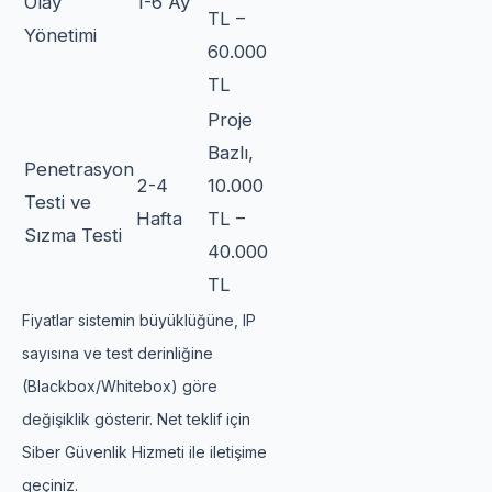
Olay
1-6 Ay
TL –
Yönetimi
60.000
TL
Proje
Bazlı,
Penetrasyon
2-4
10.000
Testi ve
Hafta
TL –
Sızma Testi
40.000
TL
Fiyatlar sistemin büyüklüğüne, IP
sayısına ve test derinliğine
(Blackbox/Whitebox) göre
değişiklik gösterir. Net teklif için
Siber Güvenlik Hizmeti ile iletişime
geçiniz.