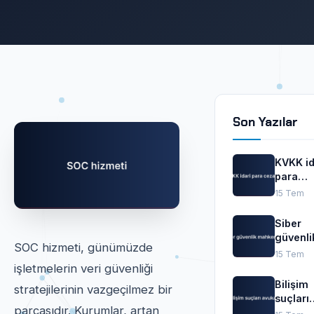
Son Yazılar
KVKK id
para
cezalar
15 Tem
Siber
güvenli
SOC hizmeti, günümüzde
mahkem
15 Tem
işletmelerin veri güvenliği
Bilişim
stratejilerinin vazgeçilmez bir
suçları
parçasıdır. Kurumlar, artan
avukatı