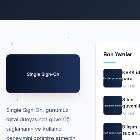
Son Yazılar
KVKK id
para
cezalar
15 Tem
Siber
güvenli
Single Sign-On, günümüz
mahkem
15 Tem
dijital dünyasında güvenliği
Bilişim
sağlamanın ve kullanıcı
suçları
deneyimini optimize etmenin
avukatı