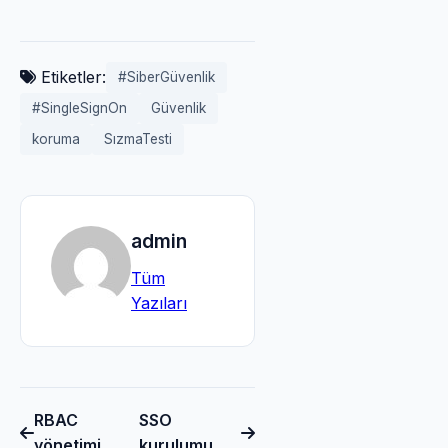
Etiketler:
#SiberGüvenlik
#SingleSignOn
Güvenlik
koruma
SızmaTesti
admin
Tüm
Yazıları
RBAC
SSO
yönetimi
kurulumu