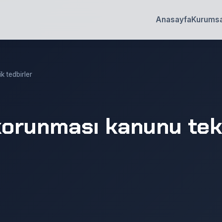
Anasayfa
Kurumsa
k tedbirler
n korunması kanunu te