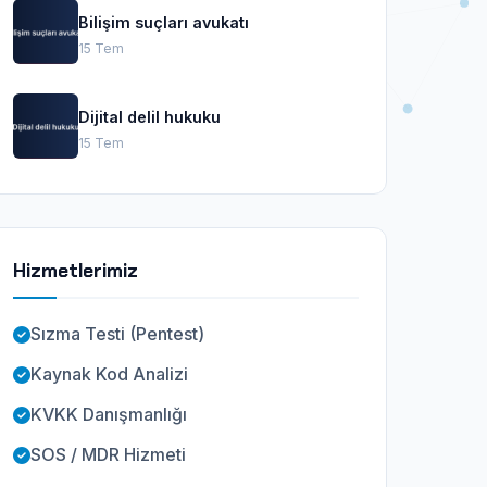
Bilişim suçları avukatı
15 Tem
Dijital delil hukuku
15 Tem
Hizmetlerimiz
Sızma Testi (Pentest)
Kaynak Kod Analizi
KVKK Danışmanlığı
SOS / MDR Hizmeti