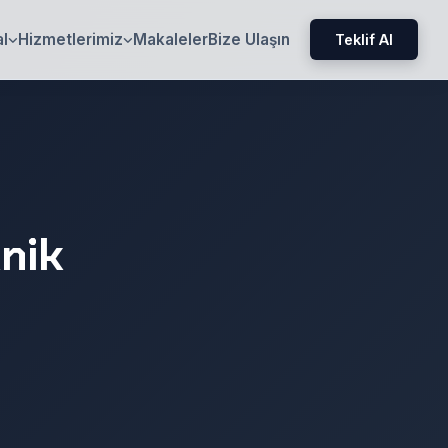
l
Hizmetlerimiz
Makaleler
Bize Ulaşın
Teklif Al
knik